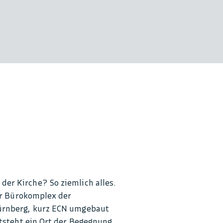
der Kirche? So ziemlich alles.
er Bürokomplex der
ürnberg, kurz ECN umgebaut
tsteht ein Ort der Begegnung,