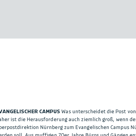
VANGELISCHER CAMPUS
Was unterscheidet die Post von 
aher ist die Herausforderung auch ziemlich groß, wenn d
berpostdirektion Nürnberg zum Evangelischen Campus N
erden soll. Aus muffigen 70er Jahre Büros und Gängen en