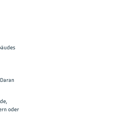
bäudes
 Daran
de,
rn oder