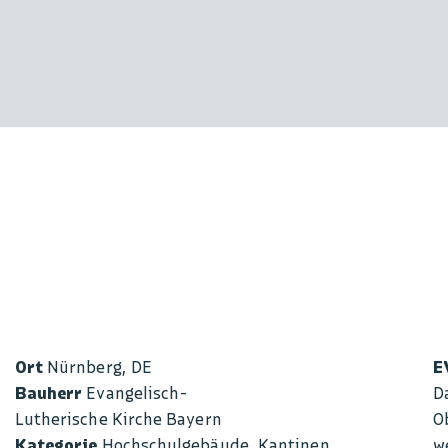
Ort
Nürnberg, DE
E
Bauherr
Evangelisch-
D
Lutherische Kirche Bayern
O
Kategorie
Hochschulgebäude, Kantinen
w